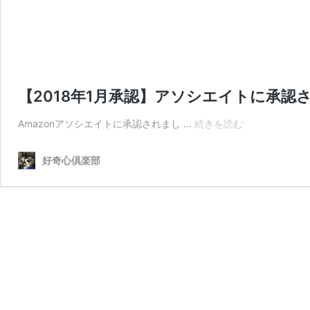
【2018年1月承認】アソシエイトに承
【2018
Amazonアソシエイトに承認されまし …
続きを読む
年
1
好奇心倶楽部
月
承
認】
ア
ソ
シ
エ
イ
ト
に