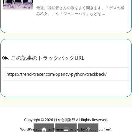
最近川谷絵音さんの歌をよく聞きます。「ゲスの極
み乙女。」や「ジェニーハイ」などを ...
この記事のトラックバックURL

Copyright ©
2026
好奇心倶楽部
All Rights Reserved.



WordPress Luxeritas Theme is provided by "
Thought is free
".