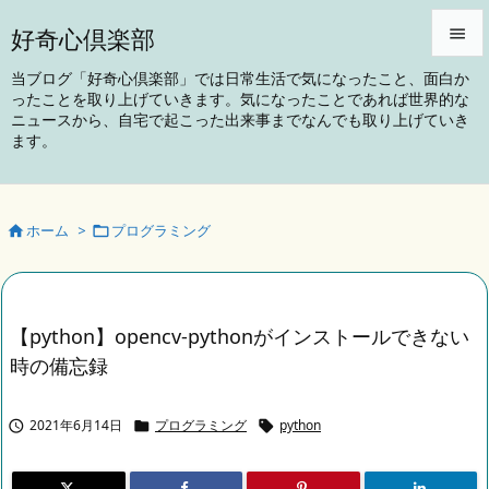
好奇心倶楽部


当ブログ「好奇心倶楽部」では日常生活で気になったこと、面白か
ったことを取り上げていきます。気になったことであれば世界的な
メニュ
ニュースから、自宅で起こった出来事までなんでも取り上げていき

ます。
サイド

前へ
ホーム
>
プログラミング



次へ

検索
【python】opencv-pythonがインストールできない
時の備忘録
2021年6月14日
プログラミング
python


