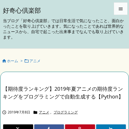
好奇心倶楽部


当ブログ「好奇心倶楽部」では日常生活で気になったこと、面白か
ったことを取り上げていきます。気になったことであれば世界的な
メニュ
ニュースから、自宅で起こった出来事までなんでも取り上げていき

ます。
サイド

前へ
ホーム
>
アニメ



次へ

検索
【期待度ランキング】2019年夏アニメの期待度ラン
キングをプログラミングで自動生成する【Python】
2019年7月8日
アニメ
,
プログラミング

