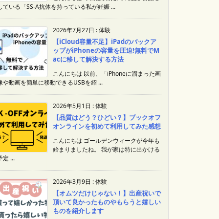
している「SS-A抗体を持っている私が妊娠 ...
2026年7月27日
:
体験
【iCloud容量不足】iPadのバックア
ップがiPhoneの容量を圧迫!無料でM
acに移して解決する方法
こんにちは 以前、「iPhoneに溜まった画
像や動画を簡単に移動できるUSBを紹 ...
2026年5月1日
:
体験
【品質はどう？ひどい？】ブックオフ
オンラインを初めて利用してみた感想
こんにちは ゴールデンウィークが今年も
始まりましたね。 我が家は特に出かける
定 ...
2026年3月9日
:
体験
【オムツだけじゃない！】出産祝いで
頂いて良かったものやもらうと嬉しい
ものを紹介します