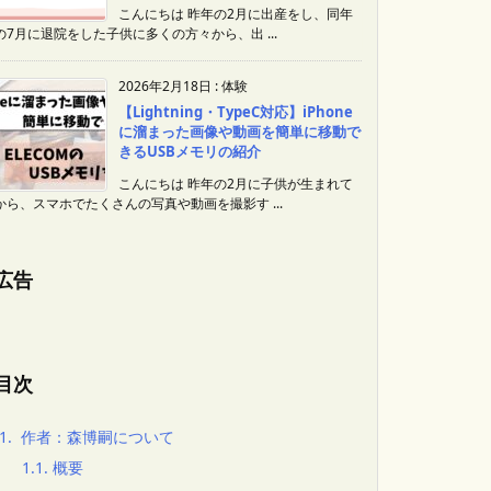
こんにちは 昨年の2月に出産をし、同年
の7月に退院をした子供に多くの方々から、出 ...
2026年2月18日
:
体験
【Lightning・TypeC対応】iPhone
に溜まった画像や動画を簡単に移動で
きるUSBメモリの紹介
こんにちは 昨年の2月に子供が生まれて
から、スマホでたくさんの写真や動画を撮影す ...
広告
目次
1.
作者：森博嗣について
1.1.
概要