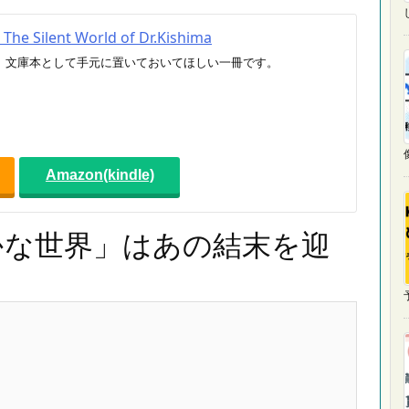
ilent World of Dr.Kishima
。が、文庫本として手元に置いておいてほしい一冊です。
Amazon(kindle)
かな世界」はあの結末を迎
予