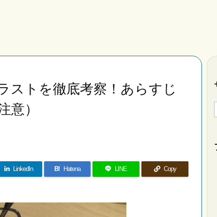
ラストを徹底考察！あらすじ
注意）
LinkedIn
B!
Hatena
LINE
Copy