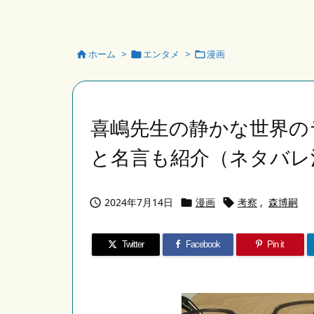
ホーム
>
エンタメ
>
漫画



喜嶋先生の静かな世界の
と名言も紹介（ネタバレ
2024年7月14日
漫画
考察
,
森博嗣



Twitter
Facebook
Pin it