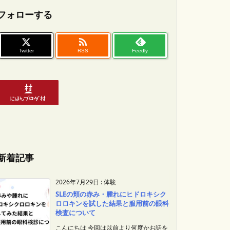
フォローする

Twitter
RSS
Feedly
新着記事
2026年7月29日
:
体験
SLEの頬の赤み・腫れにヒドロキシク
ロロキンを試した結果と服用前の眼科
検査について
こんにちは 今回は以前より何度かお話を