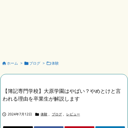
ホーム
>
ブログ
>
体験



【簿記専門学校】大原学園はやばい？やめとけと言
われる理由を卒業生が解説します
2024年7月12日
体験
,
ブログ
,
レビュー

