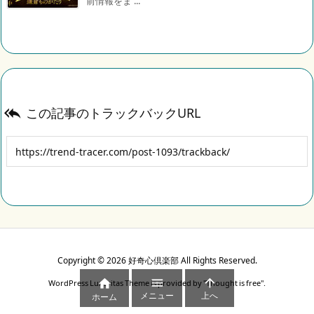
前情報をま ...
この記事のトラックバックURL

Copyright ©
2026
好奇心倶楽部
All Rights Reserved.



WordPress Luxeritas Theme is provided by "
Thought is free
".
メニュー
上へ
ホーム