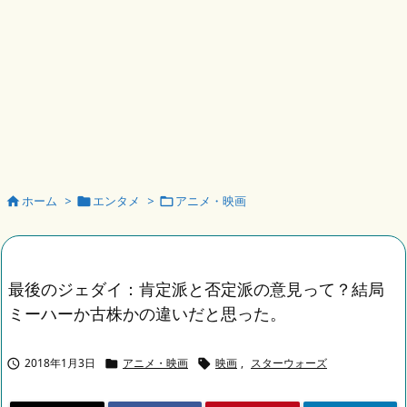
ホーム
>
エンタメ
>
アニメ・映画



最後のジェダイ：肯定派と否定派の意見って？結局
ミーハーか古株かの違いだと思った。
2018年1月3日
アニメ・映画
映画
,
スターウォーズ


