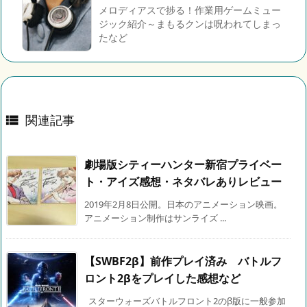
メロディアスで捗る！作業用ゲームミュー
ジック紹介～まもるクンは呪われてしまっ
たなど
関連記事

劇場版シティーハンター新宿プライベー
ト・アイズ感想・ネタバレありレビュー
2019年2月8日公開。日本のアニメーション映画。
アニメーション制作はサンライズ ...
【SWBF2β】前作プレイ済み バトルフ
ロント2βをプレイした感想など
スターウォーズバトルフロント2のβ版に一般参加