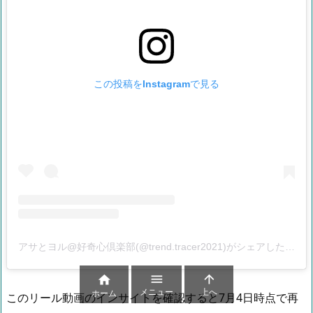
この投稿をInstagramで見る
アサとヨル@好奇心倶楽部(@trend.tracer2021)がシェアした投稿



メニュー
上へ
ホーム
このリール動画のインサイトを確認すると7月4日時点で再