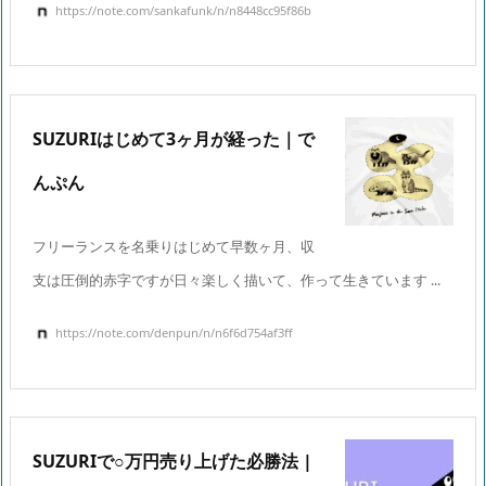
https://note.com/sankafunk/n/n8448cc95f86b
SUZURIはじめて3ヶ月が経った｜で
んぷん
フリーランスを名乗りはじめて早数ヶ月、収
支は圧倒的赤字ですが日々楽しく描いて、作って生きています ...
https://note.com/denpun/n/n6f6d754af3ff
SUZURIで○万円売り上げた必勝法 |