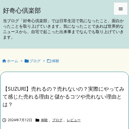
好奇心倶楽部


当ブログ「好奇心倶楽部」では日常生活で気になったこと、面白か
ったことを取り上げていきます。気になったことであれば世界的な
メニュ
ニュースから、自宅で起こった出来事までなんでも取り上げていき

ます。
サイド

前へ
ホーム
>
ブログ
>
体験




次へ

検索
【SUZURI】売れるの？売れないの？実際にやってみ
て感じた売れる理由と儲かるコツや売れない理由と
は？
2024年7月12日
体験
,
ブログ
,
レビュー

