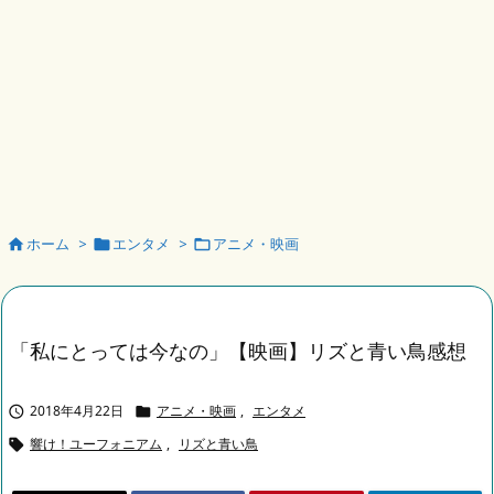
ホーム
>
エンタメ
>
アニメ・映画



「私にとっては今なの」【映画】リズと青い鳥感想
2018年4月22日
アニメ・映画
,
エンタメ


響け！ユーフォニアム
,
リズと青い鳥
