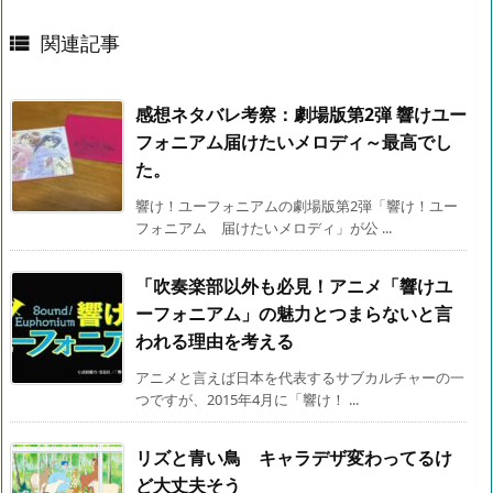
関連記事

感想ネタバレ考察：劇場版第2弾 響けユー
フォニアム届けたいメロディ～最高でし
た。
響け！ユーフォニアムの劇場版第2弾「響け！ユー
フォニアム 届けたいメロディ」が公 ...
「吹奏楽部以外も必見！アニメ「響けユ
ーフォニアム」の魅力とつまらないと言
われる理由を考える
アニメと言えば日本を代表するサブカルチャーの一
つですが、2015年4月に「響け！ ...
リズと青い鳥 キャラデザ変わってるけ
ど大丈夫そう