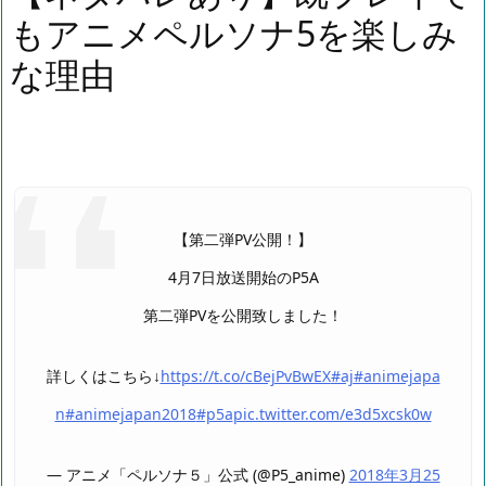
もアニメペルソナ5を楽しみ
な理由
【第二弾PV公開！】
4月7日放送開始のP5A
第二弾PVを公開致しました！
詳しくはこちら↓
https://t.co/cBejPvBwEX
#aj
#animejapa
n
#animejapan2018
#p5a
pic.twitter.com/e3d5xcsk0w
— アニメ「ペルソナ５」公式 (@P5_anime)
2018年3月25