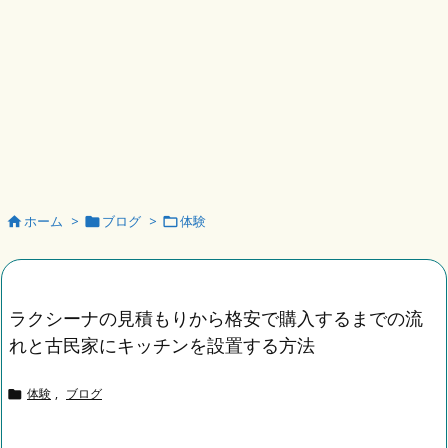
ホーム
>
ブログ
>
体験



ラクシーナの見積もりから格安で購入するまでの流
れと古民家にキッチンを設置する方法
体験
,
ブログ
