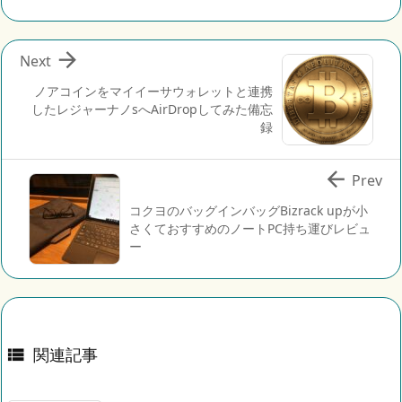

Next
ノアコインをマイイーサウォレットと連携
したレジャーナノsへAirDropしてみた備忘
録

Prev
コクヨのバッグインバッグBizrack upが小
さくておすすめのノートPC持ち運びレビュ
ー
関連記事
