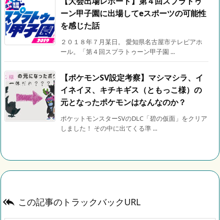
【大会出場レポート】第４回スプラトゥ
ーン甲子園に出場してeスポーツの可能性
を感じた話
２０１８年７月某日。 愛知県名古屋市テレピアホ
ール。「第４回スプラトゥーン甲子園 ...
【ポケモンSV設定考察】マシマシラ、イ
イネイヌ、キチキギス（ともっこ様）の
元となったポケモンはなんなのか？
ポケットモンスターSVのDLC「碧の仮面」をクリア
しました！ その中に出てくる準 ...
この記事のトラックバックURL
