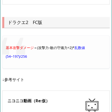
ドラクエ2 FC版
基本攻撃ダメージ
＝(攻撃力-敵の守備力÷2)*
乱数値
(54~197)/256
↓参考サイト
ニコニコ動画（Re:仮）