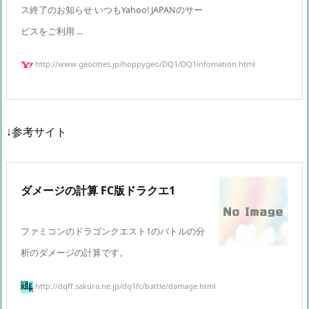
ス終了のお知らせ いつもYahoo! JAPANのサー
ビスをご利用 ...
http://www.geocities.jp/hoppygeo/DQ1/DQ1infomation.html
↓参考サイト
ダメージの計算 FC版ドラクエ1
ファミコンのドラゴンクエスト1のバトルの分
析のダメージの計算です。
http://dqff.sakura.ne.jp/dq1fc/battle/damage.html