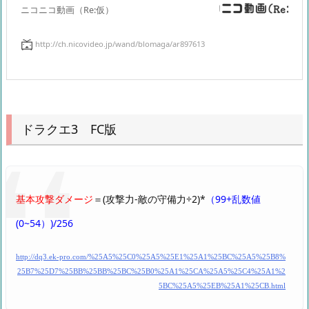
ニコニコ動画（Re:仮）
http://ch.nicovideo.jp/wand/blomaga/ar897613
ドラクエ3 FC版
基本攻撃ダメージ
＝(攻撃力-敵の守備力÷2)*
（99+乱数値
(0~54）)/256
http://dq3.ek-pro.com/%25A5%25C0%25A5%25E1%25A1%25BC%25A5%25B8%
25B7%25D7%25BB%25BB%25BC%25B0%25A1%25CA%25A5%25C4%25A1%2
5BC%25A5%25EB%25A1%25CB.html