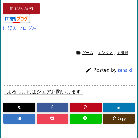
にほんブログ村
ゲーム
,
エンタメ
,
豆知識

Posted by

sensiki
よろしければシェアお願いします
B!
Copy