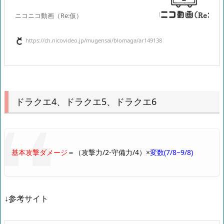
ニコニコ動画（Re:仮）
https://ch.nicovideo.jp/mugensai/blomaga/ar149138
ドラクエ4、ドラクエ5、ドラクエ6
基本攻撃ダメージ
＝（攻撃力/2-守備力/4）×
変数(7/8~9/8)
↓参考サイト