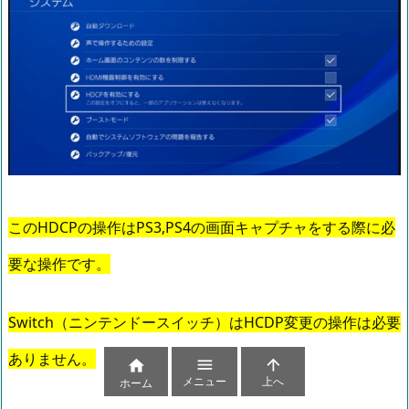
このHDCPの操作はPS3,PS4の画面キャプチャをする際に必
要な操作です。
Switch（ニンテンドースイッチ）はHCDP変更の操作は必要
ありません。



メニュー
上へ
ホーム