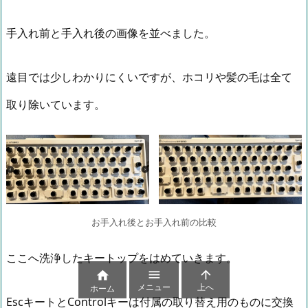
手入れ前と手入れ後の画像を並べました。
遠目では少しわかりにくいですが、ホコリや髪の毛は全て
取り除いています。
お手入れ後とお手入れ前の比較
ここへ洗浄したキートップをはめていきます。



メニュー
上へ
ホーム
EscキートとControlキーは付属の取り替え用のものに交換