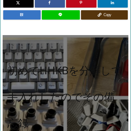
B!
Copy
初めてHHKBを分解して
手入れしたのでその備
忘録