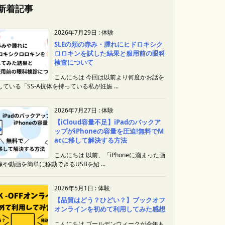
新着記事
2026年7月29日
:
体験
SLEの頬の赤み・腫れにヒドロキシク
ロロキンを試した結果と服用前の眼科
検査について
こんにちは 今回は以前より何度かお話を
している「SS-A抗体を持っている私が妊娠 ...
2026年7月27日
:
体験
【iCloud容量不足】iPadのバックア
ップがiPhoneの容量を圧迫!無料でM
acに移して解決する方法
こんにちは 以前、「iPhoneに溜まった画
像や動画を簡単に移動できるUSBを紹 ...
2026年5月1日
:
体験
【品質はどう？ひどい？】ブックオフ
オンラインを初めて利用してみた感想
こんにちは ゴールデンウィークが今年も