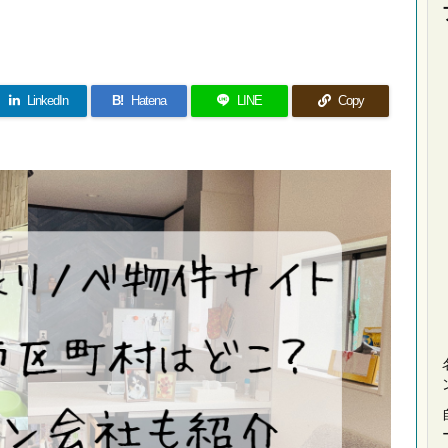
LinkedIn
B!
Hatena
LINE
Copy