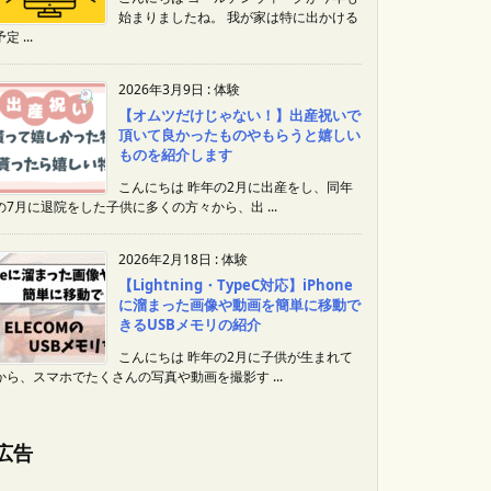
始まりましたね。 我が家は特に出かける
定 ...
2026年3月9日
:
体験
【オムツだけじゃない！】出産祝いで
頂いて良かったものやもらうと嬉しい
ものを紹介します
こんにちは 昨年の2月に出産をし、同年
の7月に退院をした子供に多くの方々から、出 ...
2026年2月18日
:
体験
【Lightning・TypeC対応】iPhone
に溜まった画像や動画を簡単に移動で
きるUSBメモリの紹介
こんにちは 昨年の2月に子供が生まれて
から、スマホでたくさんの写真や動画を撮影す ...
広告