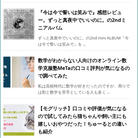
『今は今で誓いは笑みで』感想レビュ
ー。ずっと真夜中でいいのに。の2ndミ
ニアルバム
ずっと真夜中でいいのに。の2nd mini ALBUM『今
は今で誓いは笑みで』を ...
数学がわからない人向けのオンライン数
学克服塾MeTaの口コミ評判が気になるの
で調べてみた
私は高校時代に数学が好きだったのですが、周りで
は割と数学を苦手としている人も多く ...
【モグリッチ】口コミや評価が気になる
ので試してみたら猫ちゃんや飼い主にも
嬉しいおやつだった！ちゅーるとの違い
も紹介