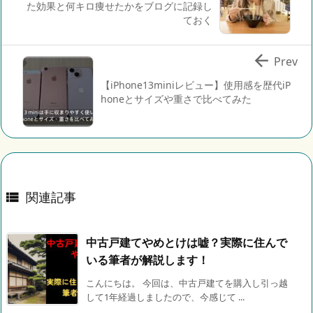
た効果と何キロ痩せたかをブログに記録し
ておく

Prev
【iPhone13miniレビュー】使用感を歴代iP
honeとサイズや重さで比べてみた
関連記事

中古戸建てやめとけは嘘？実際に住んで
いる筆者が解説します！
こんにちは。 今回は、中古戸建てを購入し引っ越
して1年経過しましたので、今感じて ...