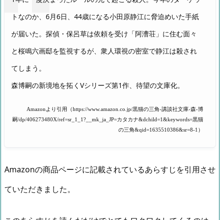
トなのか、6月6日、44歳になる小田原静江に脅迫めいた手紙
が届いた。探偵・保呂草は依頼を受け「阿漕荘」に住む面々
と桜鳴六画邸を監視するが、衆人環視の密室で静江は殺され
てしまう。
森博嗣の新境地を拓くVシリーズ第1作、待望の文庫化。
Amazonより引用（https://www.amazon.co.jp/黒猫の三角-講談社文庫-森-博
嗣/dp/406273480X/ref=sr_1_1?__mk_ja_JP=カタカナ&dchild=1&keywords=黒猫
の三角&qid=1635510386&sr=8-1）
Amazonの商品ページに記載されているあらすじを引用させ
ていただきました。