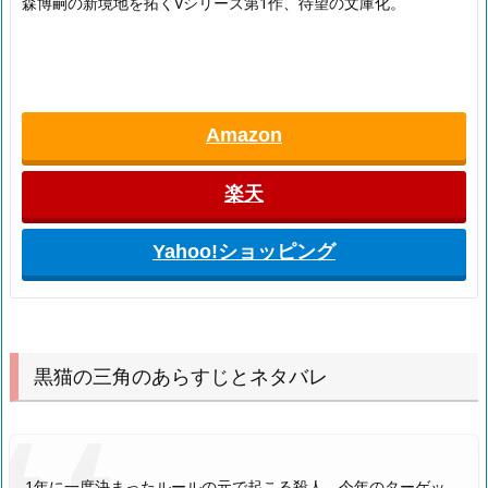
森博嗣の新境地を拓くVシリーズ第1作、待望の文庫化。
Amazon
楽天
Yahoo!ショッピング
黒猫の三角のあらすじとネタバレ
1年に一度決まったルールの元で起こる殺人。今年のターゲッ