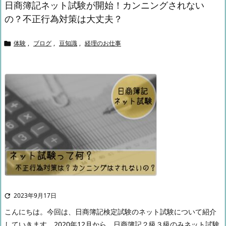
日商簿記ネット試験が開始！カンニングされない
の？不正行為対策は大丈夫？
体験
,
ブログ
,
豆知識
,
経理のお仕事

2023年9月17日

こんにちは。
今回は、日商簿記検定試験のネット試験について紹介
していきます。
2020年12月から、日商簿記２級３級のみネット試験